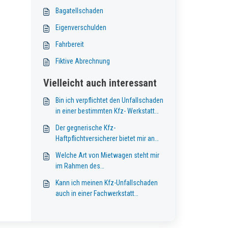
Bagatellschaden
Eigenverschulden
Fahrbereit
Fiktive Abrechnung
Vielleicht auch interessant
Bin ich verpflichtet den Unfallschaden
in einer bestimmten Kfz- Werkstatt
reparieren zu lassen?
Der gegnerische Kfz-
Haftpflichtversicherer bietet mir an
das komplette Schadenmanagement
Welche Art von Mietwagen steht mir
zu übernehmen, soll ich das
im Rahmen des
annehmen?
Schadensanspruches zu?
Kann ich meinen Kfz-Unfallschaden
auch in einer Fachwerkstatt
reparieren lassen?